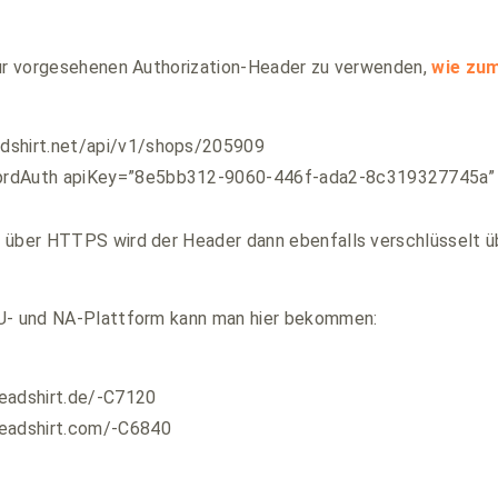
für vorgesehenen Authorization-Header zu verwenden,
wie zum
eadshirt.net/api/v1/shops/205909
 SprdAuth apiKey=”8e5bb312-9060-446f-ada2-8c319327745a”
 über HTTPS wird der Header dann ebenfalls verschlüsselt ü
U- und NA-Plattform kann man hier bekommen:
eadshirt.de/-C7120
readshirt.com/-C6840