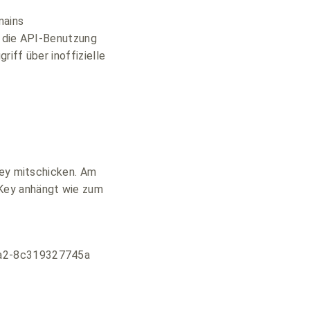
mains
r die API-Benutzung
iff über inoffizielle
Key mitschicken. Am
Key anhängt wie zum
da2-8c319327745a