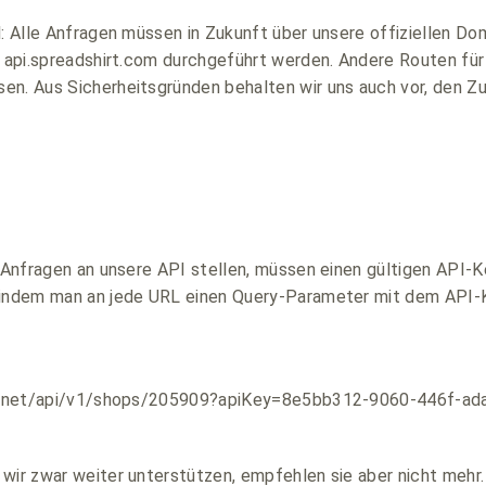
l: Alle Anfragen müssen in Zukunft über unsere offiziellen Do
d api.spreadshirt.com durchgeführt werden. Andere Routen fü
n. Aus Sicherheitsgründen behalten wir uns auch vor, den Zugr
e Anfragen an unsere API stellen, müssen einen gültigen API-
 indem man an jede URL einen Query-Parameter mit dem API-
irt.net/api/v1/shops/205909?apiKey=8e5bb312-9060-446f-a
wir zwar weiter unterstützen, empfehlen sie aber nicht mehr.