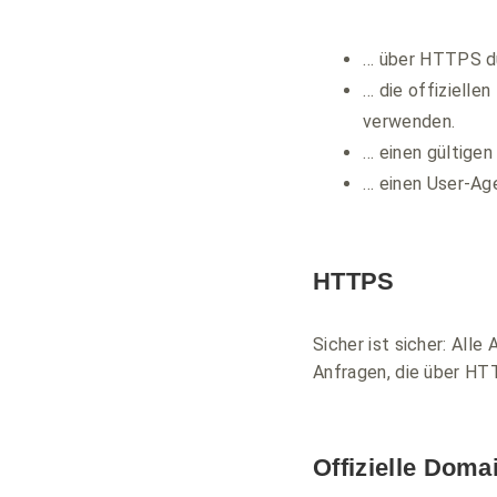
… über HTTPS d
… die offizielle
verwenden.
… einen gültige
… einen User-Age
HTTPS
Sicher ist sicher: Al
Anfragen, die über H
Offizielle Doma