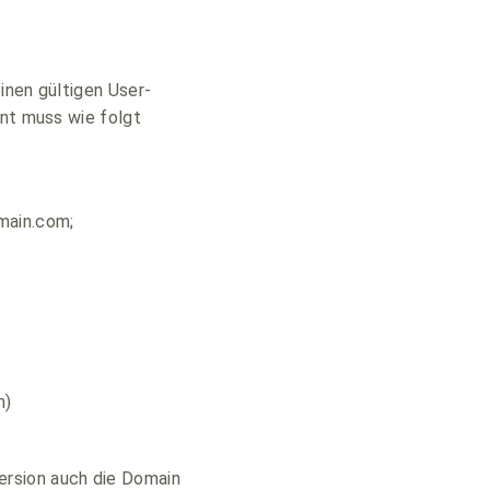
einen gültigen User-
ent muss wie folgt
main.com;
m)
ersion auch die Domain