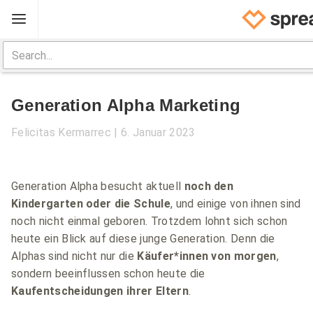
Registrieren
Startseite
Generation Alpha Marketing
Marketing Tips
Felicitas Kermarrec
6. Januar 2023
Shop Handbuch
Hilfe
Generation Alpha besucht aktuell
noch den
Log In
Kindergarten oder die Schule
, und einige von ihnen sind
noch nicht einmal geboren. Trotzdem lohnt sich schon
heute ein Blick auf diese junge Generation. Denn die
Alphas sind nicht nur die
Käufer*innen von morgen
,
sondern beeinflussen schon heute die
Kaufentscheidungen ihrer Eltern
.