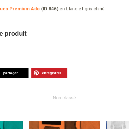
gues Premium Ado
(ID 846)
en blanc et gris chiné
e produit
partager
enregistrer
Non classé