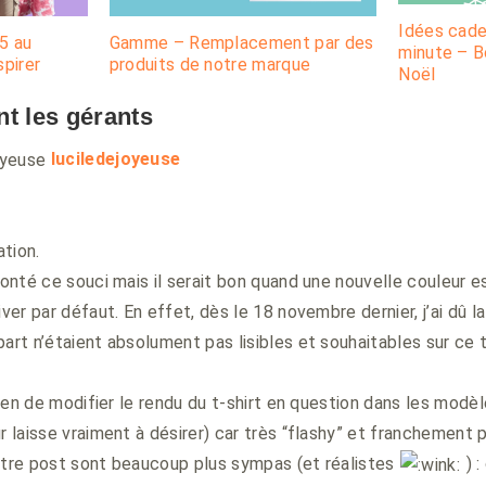
Idées cade
5 au
Gamme – Remplacement par des
minute – B
spirer
produits de notre marque
Noël
t les gérants
says:
luciledejoyeuse
tion.
monté ce souci mais il serait bon quand une nouvelle couleur e
iver par défaut. En effet, dès le 18 novembre dernier, j’ai dû l
part n’étaient absolument pas lisibles et souhaitables sur ce 
 bien de modifier le rendu du t-shirt en question dans les modè
r laisse vraiment à désirer) car très “flashy” et franchement 
otre post sont beaucoup plus sympas (et réalistes
) :