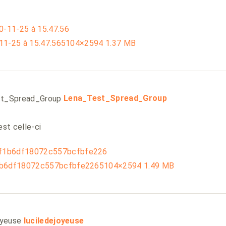
11-25 à 15.47.56
5104×2594 1.37 MB
says:
Lena_Test_Spread_Group
est celle-ci
b6df18072c557bcfbfe226
5104×2594 1.49 MB
says:
luciledejoyeuse