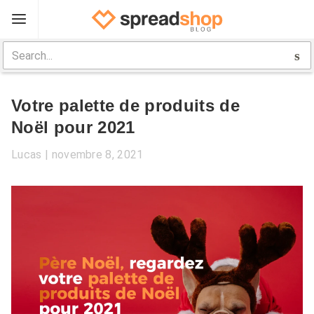
Sign Up
Spreadshop
Votre palette de produits de
Boîte à outils
Noël pour 2021
Guide boutique
Lucas
novembre 8, 2021
Aide
Log In