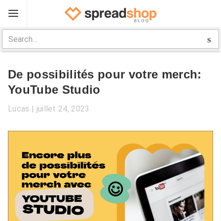
Sign Up
Spreadshop
De possibilités pour votre merch:
Boîte à outils
YouTube Studio
Guide boutique
Lucas
juillet 24, 2023
Aide
Log In