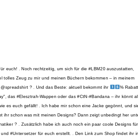
ür euch! . Noch rechtzeitig, um sich für die #LBM20 auszustatten,
 viel tolles Zeug zu mir und meinen Büchern bekommen – in meinem
@spreadshirt ? . Und das Beste: aktuell bekommt ihr
% Rabatt!
", das #Elesztrah-Wappen oder das #CtN-#Bandana – ihr könnt al
ie es euch gefällt! . Ich habe mir schon eine Jacke gegönnt, und sie
abt ihr schon was mit meinen Designs? Dann zeigt unbedingt her unt
iker ? . Zusätzlich habe ich auch noch ein paar coole Designs fü
nd #Untersetzer für euch erstellt. . Den Link zum Shop findet ihr i