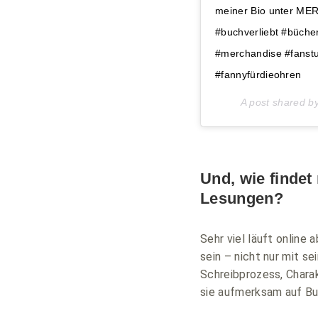
meiner Bio unter MER
#buchverliebt #büch
#merchandise #fanstu
#fannyfürdieohren
A post shared b
Und, wie findet
Lesungen?
Sehr viel läuft onlin
sein – nicht nur mit s
Schreibprozess, Charak
sie aufmerksam auf Bu