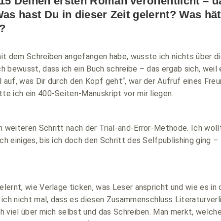
15 Deinen ersten Roman veröffentlicht – 
Was hast Du in dieser Zeit gelernt? Was hä
?
 mit dem Schreiben angefangen habe, wusste ich nichts über d
ich bewusst, dass ich ein Buch schreibe – das ergab sich, wei
l auf, was Dir durch den Kopf geht“, war der Aufruf eines Freu
tte ich ein 400-Seiten-Manuskript vor mir liegen.
n weiteren Schritt nach der Trial-and-Error-Methode. Ich wol
ch einiges, bis ich doch den Schritt des Selfpublishing ging –
gelernt, wie Verlage ticken, was Leser anspricht und wie es i
ich nicht mal, dass es diesen Zusammenschluss Literaturverli
uch viel über mich selbst und das Schreiben. Man merkt, welc