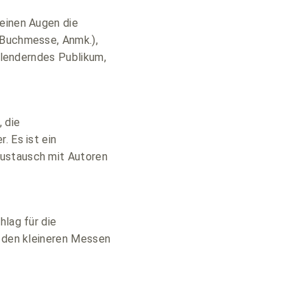
meinen Augen die
 Buchmesse, Anmk.),
chlenderndes Publikum,
 die
. Es ist ein
Austausch mit Autoren
hlag für die
f den kleineren Messen