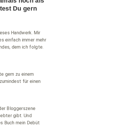
damals noch als
ttest Du gern
ieses Handwerk. Mir
l es einfach immer mehr
ndes, dem ich folgte.
lte gern zu einem
 zumindest für einen
n der Bloggerszene
ebter gibt. Und
hes Buch mein Debüt