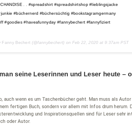
CHANDISE . . #spreadshirt #spreadshirtshop #lieblingsjacke
erjunkie #büchernerd #büchersüchtig #bookstagramgermany
ff #goodies #haveafunnyday #fannybechert #fannyfiziert
y
Fanny Bechert
(@fannybechert) on
Feb 22, 2020 at 9:37am PST
 man seine Leserinnen und Leser heute – o
e ab, auch wenn es um Taschenbücher geht. Man muss als Autor
einem fertigen Buch, sondern vor allem mit Infos drum herum. 
terentwicklung und Inspirationsquellen sind für Leser sehr 
ch oder Autor.