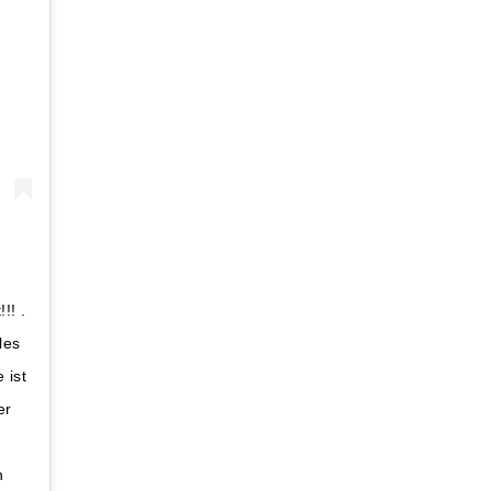
!! .
les
 ist
er
r
n