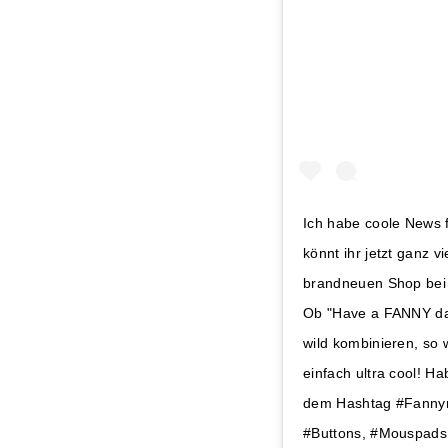
Ich habe coole News f
könnt ihr jetzt ganz
brandneuen Shop bei 
Ob "Have a FANNY day
wild kombinieren, so w
einfach ultra cool! H
dem Hashtag #Fannynat
#Buttons, #Mouspads u